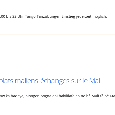
0:00 bis 22 Uhr Tango-Tanzübungen Einstieg jederzeit möglich.
ats maliens-échanges sur le Mali
w ka badeya, niongon bogna ani hakililafalen ne bê Mali fê bê Ma
s…