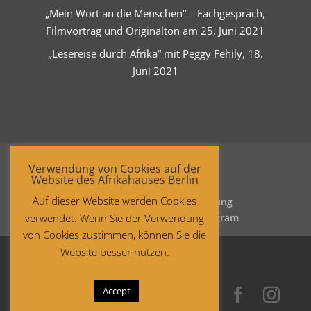
„Mein Wort an die Menschen“ – Fachgespräch,
Filmvortrag und Originalton am 25. Juni 2021
„Lesereise durch Afrika“ mit Peggy Fehily, 18.
Juni 2021
Verwendung von Cookies auf der
Website des Afrikahauses Berlin
Auf dieser Website werden Cookies
Startseite
Datenschutzerklärung
verwendet. Wenn Sie der Verwendung
Impressum
Facebook
Instagram
von Cookies zustimmen, können Sie die
Website besser nutzen.
Accept
Copyright © 2021 Afrika-Haus Berlin.
All rights reserved.