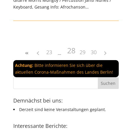
Gitarre Morris Mungoy / Percussion Jansi Nunes /
Keyboard, Gesang Info: Afrochanson…
28
23
29
30
Achtung:
Bitte informieren Sie sich über die
aktuellen Corona-Maßnahmen des Landes Berlin!
Demnächst bei uns:
Derzeit sind keine Veranstaltungen geplant.
Interessante Berichte: