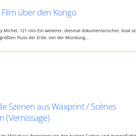
n Film über den Kongo
y Michel, 121 min Ein weiterer, diesmal dokumentarischer, boat o
itgrößten Fluss der Erde, von der Mündung…
le Szenen aus Waxprint / Scènes
in (Vernissage)
im Afrikahaus Begeistert von den bunten Farben und mannigfalti