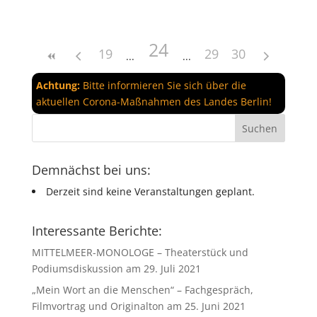
24
19
29
30
Achtung:
Bitte informieren Sie sich über die
aktuellen Corona-Maßnahmen des Landes Berlin!
Demnächst bei uns:
Derzeit sind keine Veranstaltungen geplant.
Interessante Berichte:
MITTELMEER-MONOLOGE – Theaterstück und
Podiumsdiskussion am 29. Juli 2021
„Mein Wort an die Menschen“ – Fachgespräch,
Filmvortrag und Originalton am 25. Juni 2021