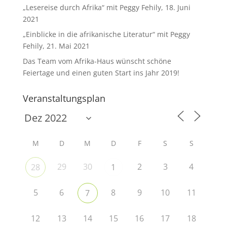
„Lesereise durch Afrika“ mit Peggy Fehily, 18. Juni
2021
„Einblicke in die afrikanische Literatur“ mit Peggy
Fehily, 21. Mai 2021
Das Team vom Afrika-Haus wünscht schöne
Feiertage und einen guten Start ins Jahr 2019!
Veranstaltungsplan
M
D
M
D
F
S
S
29
30
2
3
4
28
1
5
6
8
9
10
11
7
12
13
14
15
16
17
18