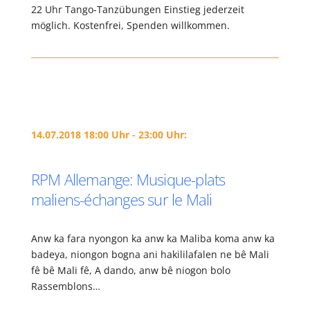
22 Uhr Tango-Tanzübungen Einstieg jederzeit
möglich. Kostenfrei, Spenden willkommen.
14.07.2018 18:00 Uhr - 23:00 Uhr:
RPM Allemange: Musique-plats
maliens-échanges sur le Mali
Anw ka fara nyongon ka anw ka Maliba koma anw ka
badeya, niongon bogna ani hakililafalen ne bê Mali
fê bê Mali fê, A dando, anw bê niogon bolo
Rassemblons…