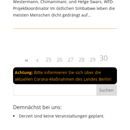
Westermann, Chimanimani, und Helge Swars, WFD-
Projektkoordinator Im östlichen Simbabwe leben die
meisten Menschen dicht gedrängt auf…
30
25
26
27
28
29
Achtung:
Bitte informieren Sie sich über die
aktuellen Corona-Maßnahmen des Landes Berlin!
Demnächst bei uns:
Derzeit sind keine Veranstaltungen geplant.