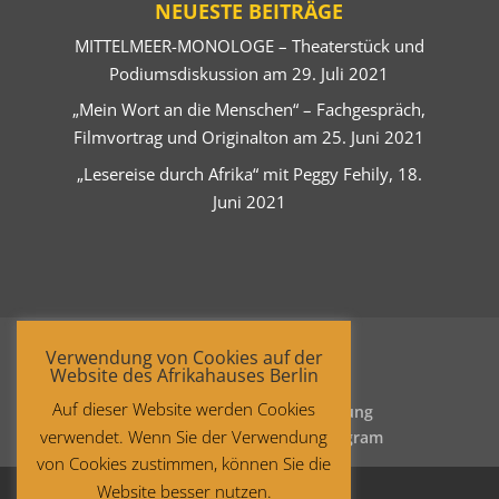
NEUESTE BEITRÄGE
MITTELMEER-MONOLOGE – Theaterstück und
Podiumsdiskussion am 29. Juli 2021
„Mein Wort an die Menschen“ – Fachgespräch,
Filmvortrag und Originalton am 25. Juni 2021
„Lesereise durch Afrika“ mit Peggy Fehily, 18.
Juni 2021
Verwendung von Cookies auf der
Website des Afrikahauses Berlin
Auf dieser Website werden Cookies
Startseite
Datenschutzerklärung
verwendet. Wenn Sie der Verwendung
Impressum
Facebook
Instagram
von Cookies zustimmen, können Sie die
Website besser nutzen.