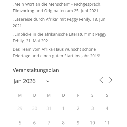
„Mein Wort an die Menschen“ – Fachgespräch,
Filmvortrag und Originalton am 25. Juni 2021
„Lesereise durch Afrika“ mit Peggy Fehily, 18. Juni
2021
„Einblicke in die afrikanische Literatur“ mit Peggy
Fehily, 21. Mai 2021
Das Team vom Afrika-Haus wünscht schöne
Feiertage und einen guten Start ins Jahr 2019!
Veranstaltungsplan
M
D
M
D
F
S
S
29
30
31
1
2
3
4
5
6
7
8
9
10
11