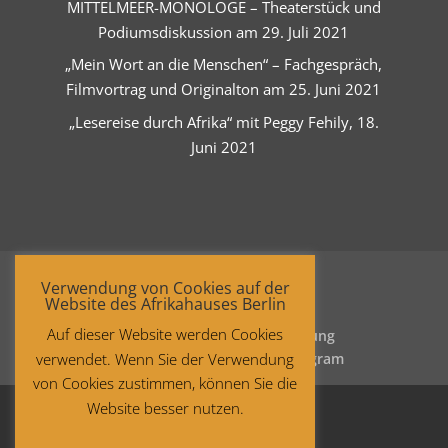
MITTELMEER-MONOLOGE – Theaterstück und
Podiumsdiskussion am 29. Juli 2021
„Mein Wort an die Menschen“ – Fachgespräch,
Filmvortrag und Originalton am 25. Juni 2021
„Lesereise durch Afrika“ mit Peggy Fehily, 18.
Juni 2021
Verwendung von Cookies auf der
Website des Afrikahauses Berlin
Auf dieser Website werden Cookies
Startseite
Datenschutzerklärung
verwendet. Wenn Sie der Verwendung
Impressum
Facebook
Instagram
von Cookies zustimmen, können Sie die
Website besser nutzen.