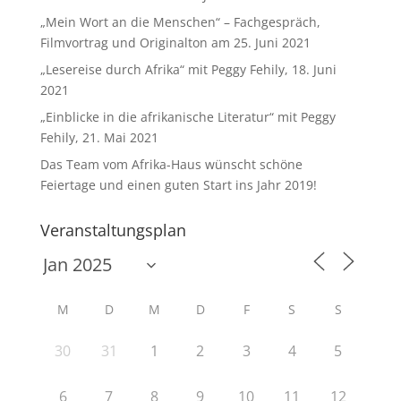
„Mein Wort an die Menschen“ – Fachgespräch,
Filmvortrag und Originalton am 25. Juni 2021
„Lesereise durch Afrika“ mit Peggy Fehily, 18. Juni
2021
„Einblicke in die afrikanische Literatur“ mit Peggy
Fehily, 21. Mai 2021
Das Team vom Afrika-Haus wünscht schöne
Feiertage und einen guten Start ins Jahr 2019!
Veranstaltungsplan
M
D
M
D
F
S
S
30
31
1
2
3
4
5
6
7
8
9
10
11
12