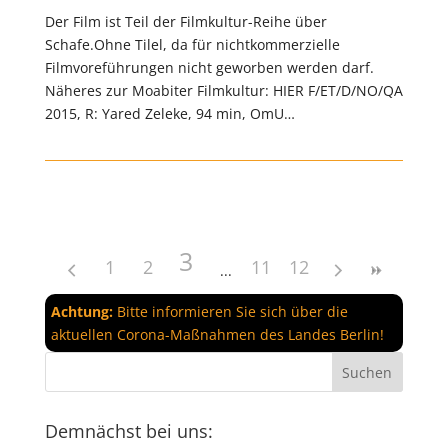
Der Film ist Teil der Filmkultur-Reihe über
Schafe.Ohne Tilel, da für nichtkommerzielle
Filmvoreführungen nicht geworben werden darf.
Näheres zur Moabiter Filmkultur: HIER F/ET/D/NO/QA
2015, R: Yared Zeleke, 94 min, OmU…
3
1
2
11
12
Achtung:
Bitte informieren Sie sich über die
aktuellen Corona-Maßnahmen des Landes Berlin!
Demnächst bei uns: