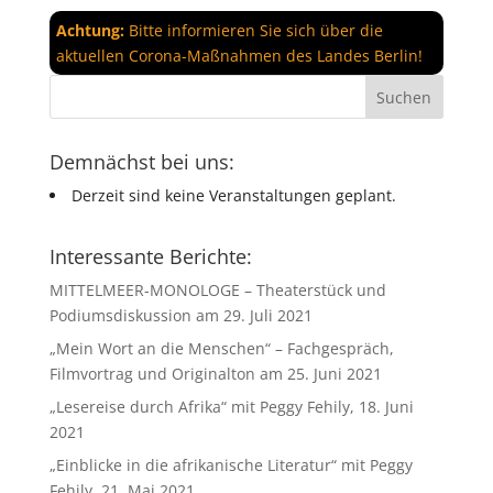
Achtung:
Bitte informieren Sie sich über die
aktuellen Corona-Maßnahmen des Landes Berlin!
Demnächst bei uns:
Derzeit sind keine Veranstaltungen geplant.
Interessante Berichte:
MITTELMEER-MONOLOGE – Theaterstück und
Podiumsdiskussion am 29. Juli 2021
„Mein Wort an die Menschen“ – Fachgespräch,
Filmvortrag und Originalton am 25. Juni 2021
„Lesereise durch Afrika“ mit Peggy Fehily, 18. Juni
2021
„Einblicke in die afrikanische Literatur“ mit Peggy
Fehily, 21. Mai 2021