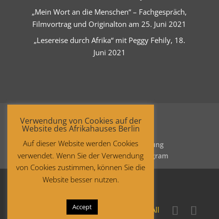
„Mein Wort an die Menschen“ – Fachgespräch,
Filmvortrag und Originalton am 25. Juni 2021
„Lesereise durch Afrika“ mit Peggy Fehily, 18.
Juni 2021
Verwendung von Cookies auf der
Website des Afrikahauses Berlin
Auf dieser Website werden Cookies
Startseite
Datenschutzerklärung
verwendet. Wenn Sie der Verwendung
Impressum
Facebook
Instagram
von Cookies zustimmen, können Sie die
Website besser nutzen.
Accept
Copyright © 2021 Afrika-Haus Berlin. All