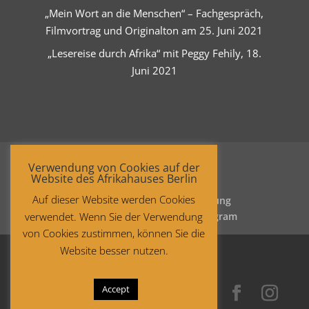
„Mein Wort an die Menschen“ – Fachgespräch,
Filmvortrag und Originalton am 25. Juni 2021
„Lesereise durch Afrika“ mit Peggy Fehily, 18.
Juni 2021
Verwendung von Cookies auf der
Website des Afrikahauses Berlin
Auf dieser Website werden Cookies
Startseite
Datenschutzerklärung
verwendet. Wenn Sie der Verwendung
Impressum
Facebook
Instagram
von Cookies zustimmen, können Sie die
Website besser nutzen.
Accept
Copyright © 2021 Afrika-Haus Berlin.
All rights reserved.