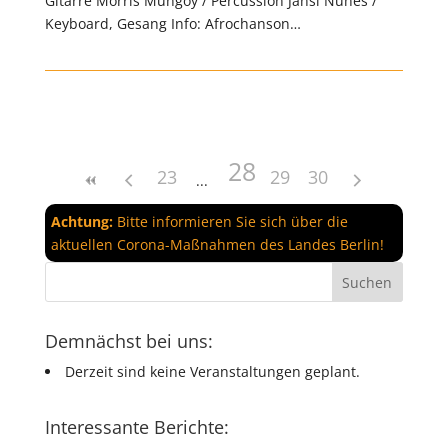
Gitarre Morris Mungoy / Percussion Jansi Nunes /
Keyboard, Gesang Info: Afrochanson…
28
23
29
30
Achtung:
Bitte informieren Sie sich über die
aktuellen Corona-Maßnahmen des Landes Berlin!
Demnächst bei uns:
Derzeit sind keine Veranstaltungen geplant.
Interessante Berichte: