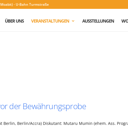
n (Moabit) - U-Bahn Turmstraße
ÜBER UNS
VERANSTALTUNGEN
AUSSTELLUNGEN
WO
a vor der Bewährungsprobe
tät Berlin, Berlin/Accra) Diskutant: Mutaru Mumin (ehem. Ass. Prog