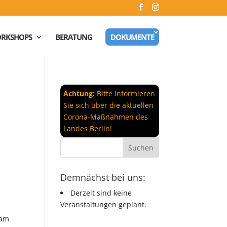
RKSHOPS
BERATUNG
DOKUMENTE
Achtung:
Bitte informieren
Sie sich über die aktuellen
Corona-Maßnahmen des
Landes Berlin!
Demnächst bei uns:
Derzeit sind keine
Veranstaltungen geplant.
ram