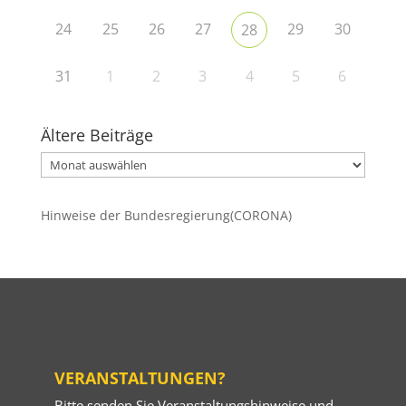
24
25
26
27
29
30
28
31
1
2
3
4
5
6
Ältere Beiträge
Ältere
Beiträge
Hinweise der Bundesregierung(CORONA)
VERANSTALTUNGEN?
Bitte senden Sie Veranstaltungshinweise und