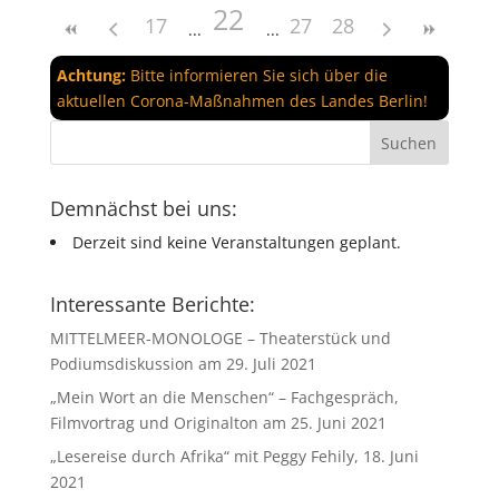
22
17
27
28
Achtung:
Bitte informieren Sie sich über die
aktuellen Corona-Maßnahmen des Landes Berlin!
Demnächst bei uns:
Derzeit sind keine Veranstaltungen geplant.
Interessante Berichte:
MITTELMEER-MONOLOGE – Theaterstück und
Podiumsdiskussion am 29. Juli 2021
„Mein Wort an die Menschen“ – Fachgespräch,
Filmvortrag und Originalton am 25. Juni 2021
„Lesereise durch Afrika“ mit Peggy Fehily, 18. Juni
2021