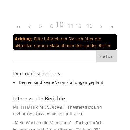
10
5
6
7
11
8
15
12
9
16
13
14
Achtung:
Bitte informieren Sie sich über die
aktuellen Corona-Maßnahmen des Landes Berlin!
Demnächst bei uns:
Derzeit sind keine Veranstaltungen geplant.
Interessante Berichte:
MITTELMEER-MONOLOGE – Theaterstück und
Podiumsdiskussion am 29. Juli 2021
„Mein Wort an die Menschen“ – Fachgespräch,
Filmvortrag und Originalton am 25. Juni 2021