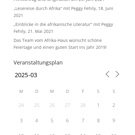
„Lesereise durch Afrika“ mit Peggy Fehily, 18. Juni
2021
„Einblicke in die afrikanische Literatur“ mit Peggy
Fehily, 21. Mai 2021
Das Team vom Afrika-Haus wünscht schöne
Feiertage und einen guten Start ins Jahr 2019!
Veranstaltungsplan
M
D
M
D
F
S
S
24
25
26
27
28
1
2
3
4
5
6
7
8
9