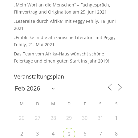
„Mein Wort an die Menschen“ – Fachgespräch,
Filmvortrag und Originalton am 25. Juni 2021
„Lesereise durch Afrika“ mit Peggy Fehily, 18. Juni
2021
„Einblicke in die afrikanische Literatur“ mit Peggy
Fehily, 21. Mai 2021
Das Team vom Afrika-Haus wünscht schöne
Feiertage und einen guten Start ins Jahr 2019!
Veranstaltungsplan
M
D
M
D
F
S
S
26
27
28
29
30
31
1
2
3
4
6
7
8
5