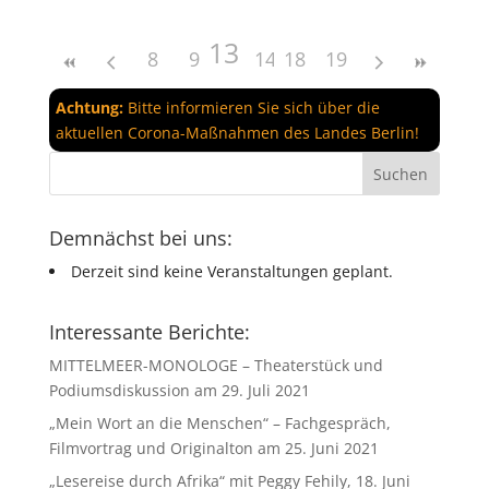
13
8
9
10
14
11
18
15
12
19
16
17
Achtung:
Bitte informieren Sie sich über die
aktuellen Corona-Maßnahmen des Landes Berlin!
Demnächst bei uns:
Derzeit sind keine Veranstaltungen geplant.
Interessante Berichte:
MITTELMEER-MONOLOGE – Theaterstück und
Podiumsdiskussion am 29. Juli 2021
„Mein Wort an die Menschen“ – Fachgespräch,
Filmvortrag und Originalton am 25. Juni 2021
„Lesereise durch Afrika“ mit Peggy Fehily, 18. Juni