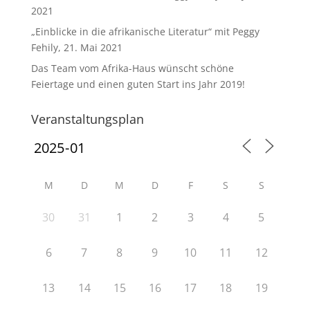
2021
„Einblicke in die afrikanische Literatur“ mit Peggy
Fehily, 21. Mai 2021
Das Team vom Afrika-Haus wünscht schöne
Feiertage und einen guten Start ins Jahr 2019!
Veranstaltungsplan
M
D
M
D
F
S
S
30
31
1
2
3
4
5
6
7
8
9
10
11
12
13
14
15
16
17
18
19