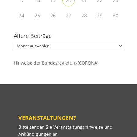
17
18
19
21
22
23
20
24
25
26
27
28
29
30
Ältere Beiträge
Ältere
Beiträge
Hinweise der Bundesregierung(CORONA)
VERANSTALTUNGEN?
Bitte senden Sie Veranstaltungshinweise und
Ankündigungen an