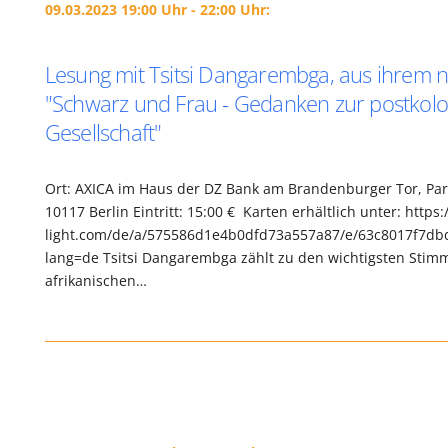
09.03.2023 19:00 Uhr - 22:00 Uhr:
Lesung mit Tsitsi Dangarembga, aus ihrem
"Schwarz und Frau - Gedanken zur postkolo
Gesellschaft"
Ort: AXICA im Haus der DZ Bank am Brandenburger Tor, Pari
10117 Berlin Eintritt: 15:00 € Karten erhältlich unter: http
light.com/de/a/575586d1e4b0dfd73a557a87/e/63c8017f7db
lang=de Tsitsi Dangarembga zählt zu den wichtigsten Stim
afrikanischen…