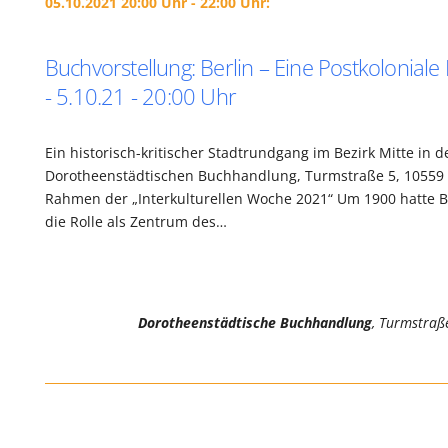
05.10.2021 20:00 Uhr - 22:00 Uhr:
Buchvorstellung: Berlin – Eine Postkolonial
- 5.10.21 - 20:00 Uhr
Ein historisch-kritischer Stadtrundgang im Bezirk Mitte in d
Dorotheenstädtischen Buchhandlung, Turmstraße 5, 10559 
Rahmen der „Interkulturellen Woche 2021“ Um 1900 hatte Be
die Rolle als Zentrum des…
Dorotheenstädtische Buchhandlung
, Turmstraß