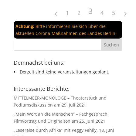
3
1
2
4
5
Achtung:
Bitte informieren Sie sich über die
aktuellen Corona-Maßnahmen des Landes Berlin!
Demnächst bei uns:
Derzeit sind keine Veranstaltungen geplant.
Interessante Berichte:
MITTELMEER-MONOLOGE – Theaterstück und
Podiumsdiskussion am 29. Juli 2021
„Mein Wort an die Menschen“ – Fachgespräch,
Filmvortrag und Originalton am 25. Juni 2021
„Lesereise durch Afrika“ mit Peggy Fehily, 18. Juni