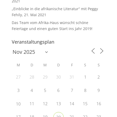
2021
„Einblicke in die afrikanische Literatur“ mit Peggy
Fehily, 21. Mai 2021
Das Team vom Afrika-Haus wünscht schöne
Feiertage und einen guten Start ins Jahr 2019!
Veranstaltungsplan
M
D
M
D
F
S
S
27
28
29
30
31
1
2
3
4
5
6
7
8
9
11
12
13
14
15
16
10