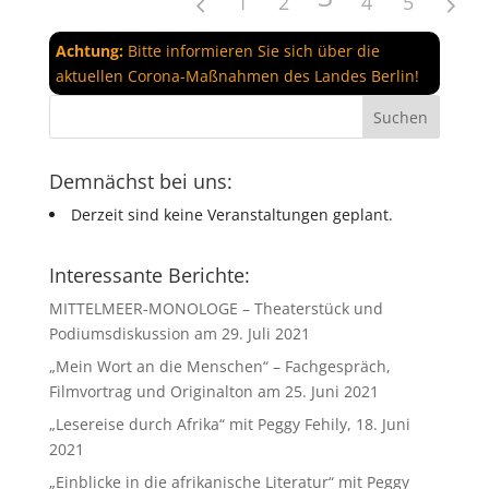
1
2
4
5
Achtung:
Bitte informieren Sie sich über die
aktuellen Corona-Maßnahmen des Landes Berlin!
Demnächst bei uns:
Derzeit sind keine Veranstaltungen geplant.
Interessante Berichte:
MITTELMEER-MONOLOGE – Theaterstück und
Podiumsdiskussion am 29. Juli 2021
„Mein Wort an die Menschen“ – Fachgespräch,
Filmvortrag und Originalton am 25. Juni 2021
„Lesereise durch Afrika“ mit Peggy Fehily, 18. Juni
2021
„Einblicke in die afrikanische Literatur“ mit Peggy