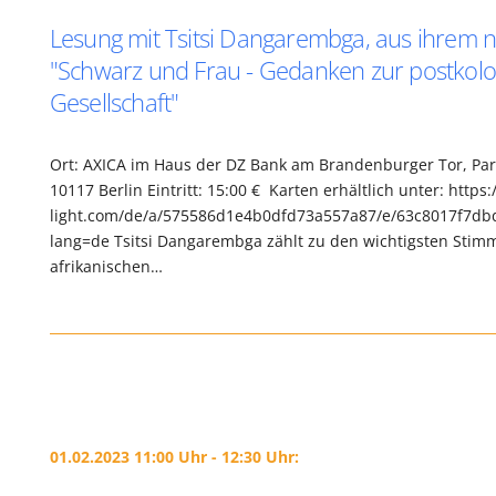
Lesung mit Tsitsi Dangarembga, aus ihrem
"Schwarz und Frau - Gedanken zur postkolo
Gesellschaft"
Ort: AXICA im Haus der DZ Bank am Brandenburger Tor, Pari
10117 Berlin Eintritt: 15:00 € Karten erhältlich unter: http
light.com/de/a/575586d1e4b0dfd73a557a87/e/63c8017f7db
lang=de Tsitsi Dangarembga zählt zu den wichtigsten Stim
afrikanischen…
01.02.2023 11:00 Uhr - 12:30 Uhr: