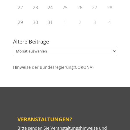
22
23
24
25
26
27
28
29
30
31
1
2
3
4
Ältere Beiträge
Ältere
Beiträge
Hinweise der Bundesregierung(CORONA)
VERANSTALTUNGEN?
Bitte senden Sie Veranstaltungshinweise und