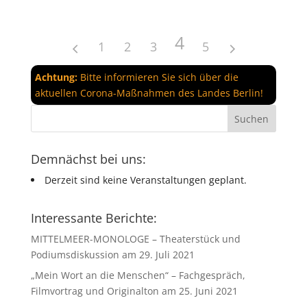
4
1
2
3
5
Achtung:
Bitte informieren Sie sich über die
aktuellen Corona-Maßnahmen des Landes Berlin!
Demnächst bei uns:
Derzeit sind keine Veranstaltungen geplant.
Interessante Berichte:
MITTELMEER-MONOLOGE – Theaterstück und
Podiumsdiskussion am 29. Juli 2021
„Mein Wort an die Menschen“ – Fachgespräch,
Filmvortrag und Originalton am 25. Juni 2021