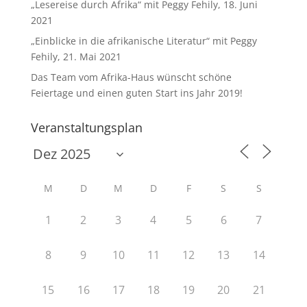
„Lesereise durch Afrika“ mit Peggy Fehily, 18. Juni
2021
„Einblicke in die afrikanische Literatur“ mit Peggy
Fehily, 21. Mai 2021
Das Team vom Afrika-Haus wünscht schöne
Feiertage und einen guten Start ins Jahr 2019!
Veranstaltungsplan
M
D
M
D
F
S
S
1
2
3
4
5
6
7
8
9
10
11
12
13
14
15
16
17
18
19
20
21