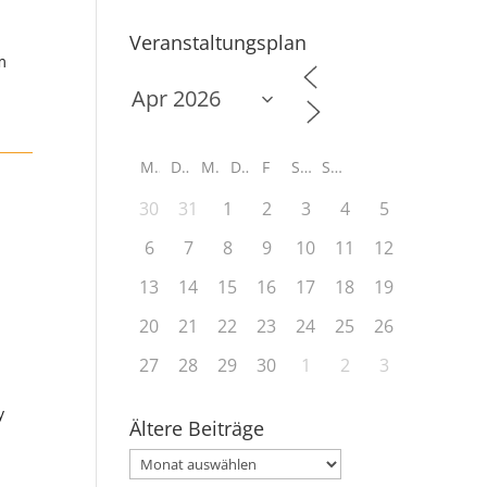
Veranstaltungsplan
m
M
D
M
D
F
S
S
30
31
1
2
3
4
5
6
7
8
9
10
11
12
13
14
15
16
17
18
19
20
21
22
23
24
25
26
27
28
29
30
1
2
3
y
Ältere Beiträge
Ältere
Beiträge