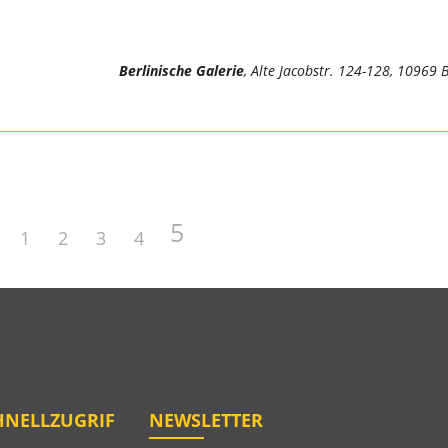
Berlinische Galerie
, Alte Jacobstr. 124-128, 10969 B
5
1
2
3
4
HNELLZUGRIF
NEWSLETTER