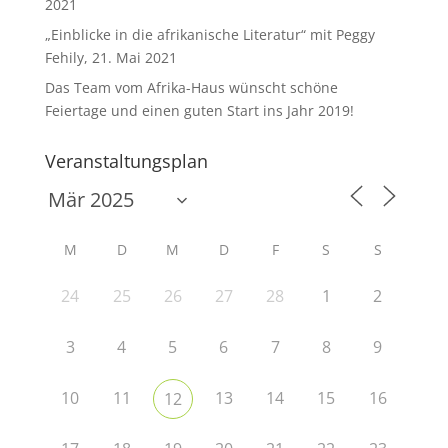
2021
„Einblicke in die afrikanische Literatur“ mit Peggy
Fehily, 21. Mai 2021
Das Team vom Afrika-Haus wünscht schöne
Feiertage und einen guten Start ins Jahr 2019!
Veranstaltungsplan
M
D
M
D
F
S
S
24
25
26
27
28
1
2
3
4
5
6
7
8
9
10
11
13
14
15
16
12