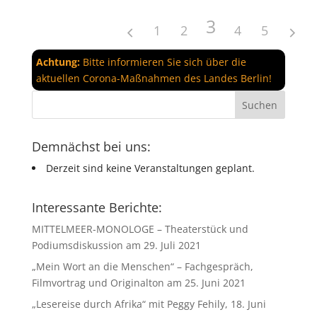
3
1
2
4
5
Achtung:
Bitte informieren Sie sich über die
aktuellen Corona-Maßnahmen des Landes Berlin!
Demnächst bei uns:
Derzeit sind keine Veranstaltungen geplant.
Interessante Berichte:
MITTELMEER-MONOLOGE – Theaterstück und
Podiumsdiskussion am 29. Juli 2021
„Mein Wort an die Menschen“ – Fachgespräch,
Filmvortrag und Originalton am 25. Juni 2021
„Lesereise durch Afrika“ mit Peggy Fehily, 18. Juni