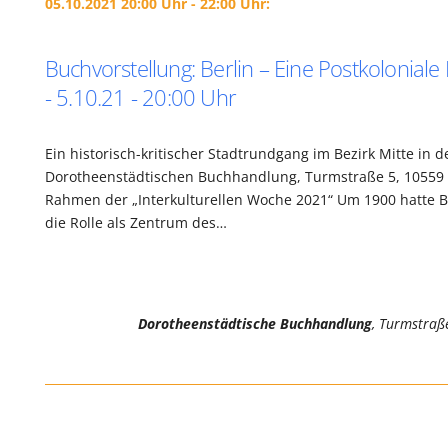
05.10.2021 20:00 Uhr - 22:00 Uhr:
Buchvorstellung: Berlin – Eine Postkolonial
- 5.10.21 - 20:00 Uhr
Ein historisch-kritischer Stadtrundgang im Bezirk Mitte in d
Dorotheenstädtischen Buchhandlung, Turmstraße 5, 10559 
Rahmen der „Interkulturellen Woche 2021“ Um 1900 hatte Be
die Rolle als Zentrum des…
Dorotheenstädtische Buchhandlung
, Turmstraß