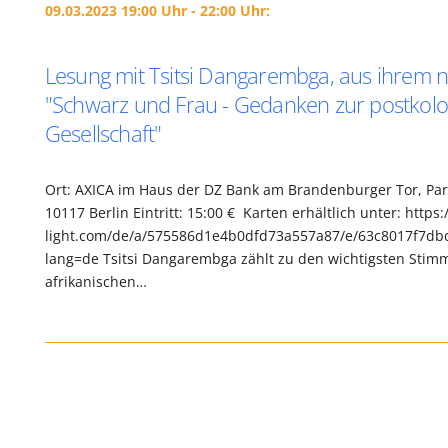
09.03.2023 19:00 Uhr - 22:00 Uhr:
Lesung mit Tsitsi Dangarembga, aus ihrem
"Schwarz und Frau - Gedanken zur postkolo
Gesellschaft"
Ort: AXICA im Haus der DZ Bank am Brandenburger Tor, Pari
10117 Berlin Eintritt: 15:00 € Karten erhältlich unter: http
light.com/de/a/575586d1e4b0dfd73a557a87/e/63c8017f7db
lang=de Tsitsi Dangarembga zählt zu den wichtigsten Stim
afrikanischen…