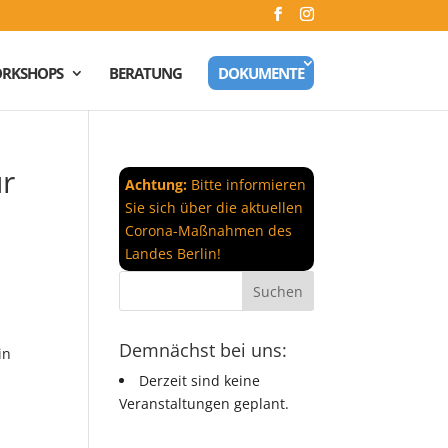
RKSHOPS
BERATUNG
DOKUMENTE
ür
Achtung:
Bitte informieren
Sie sich über die aktuellen
Corona-Maßnahmen des
Landes Berlin!
Demnächst bei uns:
in
Derzeit sind keine
Veranstaltungen geplant.