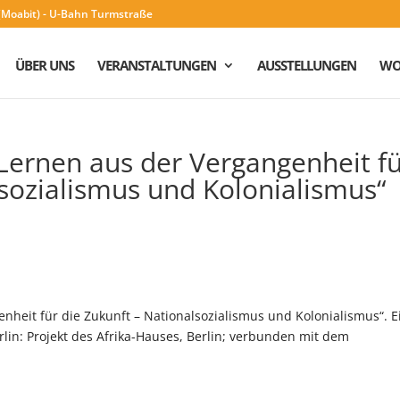
n (Moabit) - U-Bahn Turmstraße
ÜBER UNS
VERANSTALTUNGEN
AUSSTELLUNGEN
WO
„Lernen aus der Vergangenheit f
lsozialismus und Kolonialismus“
nheit für die Zukunft – Nationalsozialismus und Kolonialismus“. E
lin: Projekt des Afrika-Hauses, Berlin; verbunden mit dem